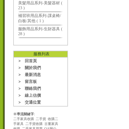
美髮用品系列-美髮器材 (
23 )
補習班用品系列-課桌椅/
白板/其他 ( 1 )
服飾用品系列-生財器具 (
28 )
服務列表
>
回首頁
>
關於我們
>
最新消息
>
留言板
>
聯絡我們
>
線上估價
>
交通位置
※導流關鍵字:
二手家具收購
二手貨
收購二
手家具
二手貨收購
古董家具
收購
二手家具買賣
OA辦公