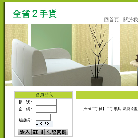
回首頁
關於我
會員登入
帳 號：
【全省二手貨】二手家具*鐵藝造型櫃
密 碼：
驗證碼：