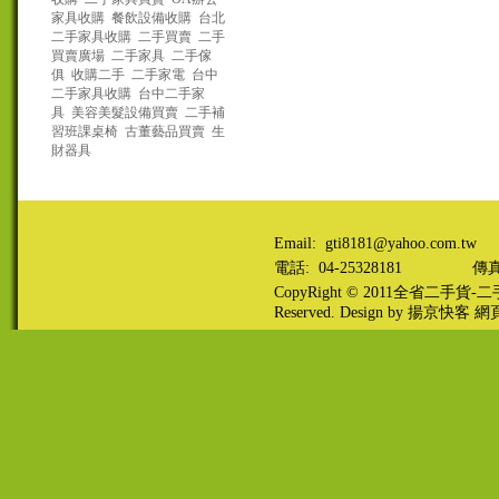
家具收購
餐飲設備收購
台北
二手家具收購
二手買賣
二手
買賣廣場
二手家具
二手傢
俱
收購二手
二手家電
台中
二手家具收購
台中二手家
具
美容美髮設備買賣
二手補
習班課桌椅
古董藝品買賣
生
財器具
Email: gti8181@yahoo.com.tw
電話: 04-25328181
傳真:
CopyRight © 2011
全省二手貨-二手
Reserved. Design by
揚京快客
網