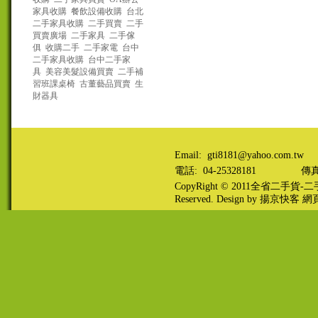
家具收購
餐飲設備收購
台北
二手家具收購
二手買賣
二手
買賣廣場
二手家具
二手傢
俱
收購二手
二手家電
台中
二手家具收購
台中二手家
具
美容美髮設備買賣
二手補
習班課桌椅
古董藝品買賣
生
財器具
Email: gti8181@yahoo.com.tw
電話: 04-25328181
傳真:
CopyRight © 2011
全省二手貨-二手
Reserved. Design by
揚京快客
網