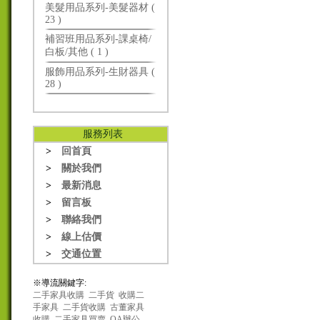
美髮用品系列-美髮器材 (
23 )
補習班用品系列-課桌椅/
白板/其他 ( 1 )
服飾用品系列-生財器具 (
28 )
服務列表
>
回首頁
>
關於我們
>
最新消息
>
留言板
>
聯絡我們
>
線上估價
>
交通位置
※導流關鍵字:
二手家具收購
二手貨
收購二
手家具
二手貨收購
古董家具
收購
二手家具買賣
OA辦公