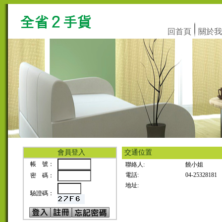
回首頁
關於我
會員登入
交通位置
帳 號：
聯絡人:
饒小姐
電話:
04-25328181
密 碼：
地址:
驗證碼：