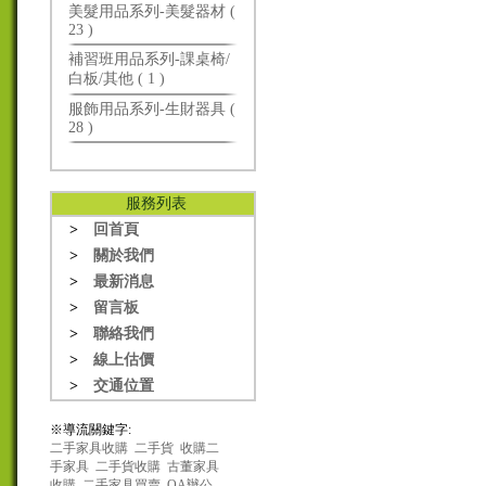
美髮用品系列-美髮器材 (
23 )
補習班用品系列-課桌椅/
白板/其他 ( 1 )
服飾用品系列-生財器具 (
28 )
服務列表
>
回首頁
>
關於我們
>
最新消息
>
留言板
>
聯絡我們
>
線上估價
>
交通位置
※導流關鍵字:
二手家具收購
二手貨
收購二
手家具
二手貨收購
古董家具
收購
二手家具買賣
OA辦公