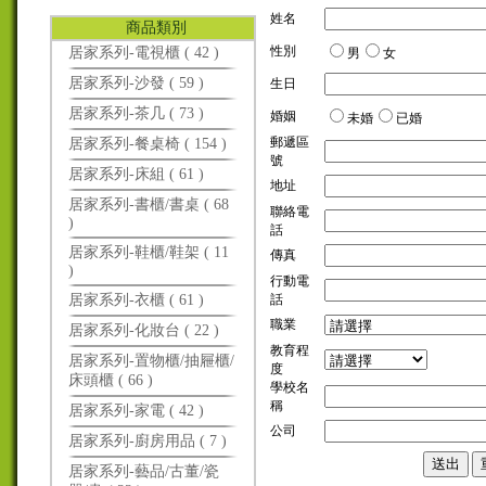
姓名
商品類別
性別
居家系列-電視櫃 ( 42 )
男
女
居家系列-沙發 ( 59 )
生日
居家系列-茶几 ( 73 )
婚姻
未婚
已婚
郵遞區
居家系列-餐桌椅 ( 154 )
號
居家系列-床組 ( 61 )
地址
居家系列-書櫃/書桌 ( 68
聯絡電
)
話
居家系列-鞋櫃/鞋架 ( 11
傳真
)
行動電
居家系列-衣櫃 ( 61 )
話
職業
居家系列-化妝台 ( 22 )
教育程
居家系列-置物櫃/抽屜櫃/
度
床頭櫃 ( 66 )
學校名
稱
居家系列-家電 ( 42 )
公司
居家系列-廚房用品 ( 7 )
居家系列-藝品/古董/瓷