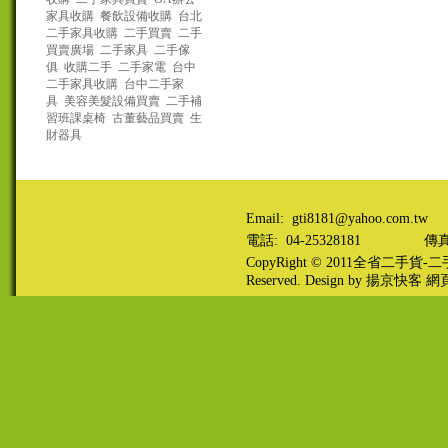
家具收購
餐飲設備收購
台北
二手家具收購
二手買賣
二手
買賣廣場
二手家具
二手傢
俱
收購二手
二手家電
台中
二手家具收購
台中二手家
具
美容美髮設備買賣
二手補
習班課桌椅
古董藝品買賣
生
財器具
Email: gti8181@yahoo.com.tw
電話: 04-25328181
傳真:
CopyRight © 2011
全省二手貨-二手
Reserved. Design by
揚京快客
網