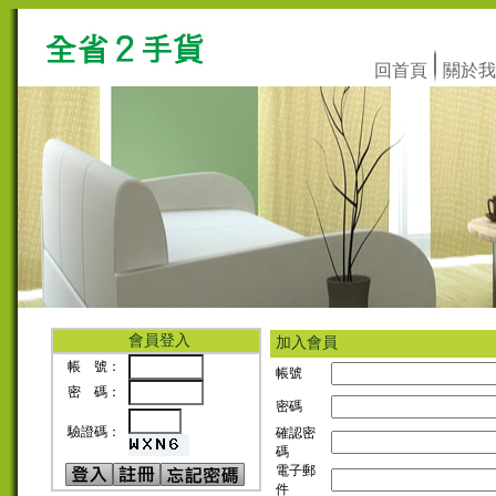
回首頁
關於我
會員登入
加入會員
帳 號：
帳號
密 碼：
密碼
驗證碼：
確認密
碼
電子郵
件