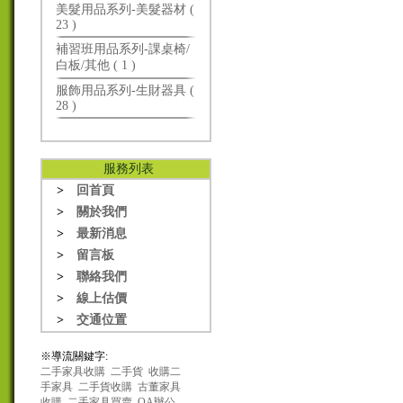
美髮用品系列-美髮器材 (
23 )
補習班用品系列-課桌椅/
白板/其他 ( 1 )
服飾用品系列-生財器具 (
28 )
服務列表
>
回首頁
>
關於我們
>
最新消息
>
留言板
>
聯絡我們
>
線上估價
>
交通位置
※導流關鍵字:
二手家具收購
二手貨
收購二
手家具
二手貨收購
古董家具
收購
二手家具買賣
OA辦公