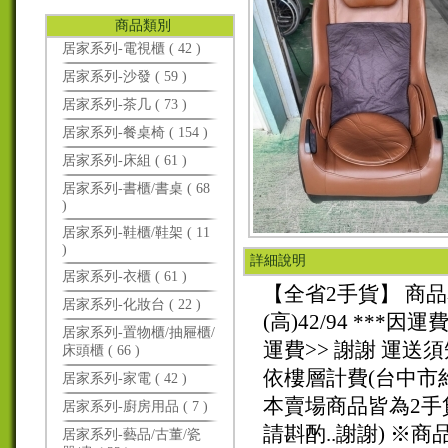
商品類別
居家系列-電視櫃 ( 42 )
居家系列-沙發 ( 59 )
居家系列-茶几 ( 73 )
居家系列-餐桌椅 ( 154 )
居家系列-床組 ( 61 )
居家系列-書櫃/書桌 ( 68
)
居家系列-鞋櫃/鞋架 ( 11
)
詳細說明
居家系列-衣櫃 ( 61 )
【全省2手貨】 商品名稱
居家系列-化妝台 ( 22 )
(高)42/94 **
居家系列-置物櫃/抽屜櫃/
運費>> 謝謝 運
床頭櫃 ( 66 )
依樓層計費(台中市約
居家系列-家電 ( 42 )
本賣場商品皆為2手
居家系列-廚房用品 ( 7 )
請斟酌..謝謝) ※
居家系列-藝品/古董/瓷