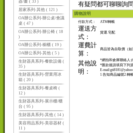
器/畫 ( 33 )
有疑問都可聊聊詢
居家系列-其他 ( 121 )
購物說明
OA辦公系列-辦公桌/會議
付款方式：
ATM轉帳
桌 ( 47 )
運送方
OA辦公系列-辦公椅 ( 18
貨運.宅配
式：
)
運費計
OA辦公系列-櫥櫃 ( 19 )
商品皆為自取價（如
算：
OA辦公系列-其他 ( 5 )
*網拍和倉庫聯絡人:(04
生財器具系列-餐飲設備 (
其他說
*匯款後請填寫下列資
35 )
E-mail:gti8181@yahoo
明：
生財器具系列-營業用冰
1.告知商品編號2.轉
箱 ( 20 )
生財器具系列-餐桌椅 (
12 )
生財器具系列-展示櫃/櫃
台 ( 95 )
生財器具系列-其他 ( 14 )
美容用品系列-美容器材 (
11 )