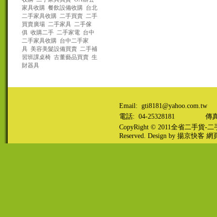
家具收購
餐飲設備收購
台北
二手家具收購
二手買賣
二手
買賣廣場
二手家具
二手傢
俱
收購二手
二手家電
台中
二手家具收購
台中二手家
具
美容美髮設備買賣
二手補
習班課桌椅
古董藝品買賣
生
財器具
Email: gti8181@yahoo.com.tw
電話: 04-25328181
傳真:
CopyRight © 2011
全省二手貨-二手
Reserved. Design by
揚京快客
網