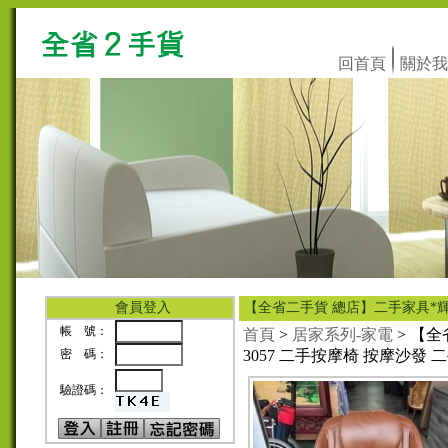
回首頁
關於我
會員登入
【全省二手貨 總店】二手家具*輝葉
帳 號：
首頁
>
居家系列-家電
> 【全
密 碼：
3057 二手按摩椅 按摩沙發
驗證碼：