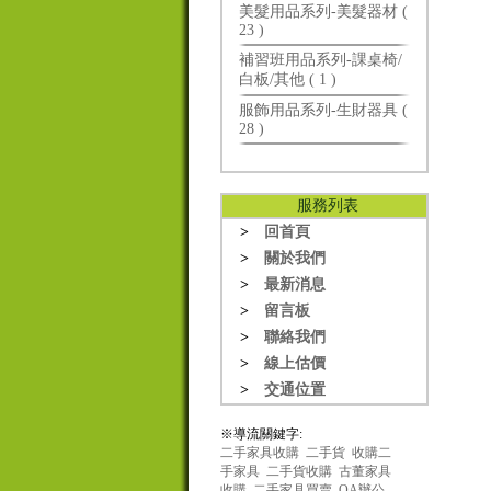
美髮用品系列-美髮器材 (
23 )
補習班用品系列-課桌椅/
白板/其他 ( 1 )
服飾用品系列-生財器具 (
28 )
服務列表
>
回首頁
>
關於我們
>
最新消息
>
留言板
>
聯絡我們
>
線上估價
>
交通位置
※導流關鍵字:
二手家具收購
二手貨
收購二
手家具
二手貨收購
古董家具
收購
二手家具買賣
OA辦公