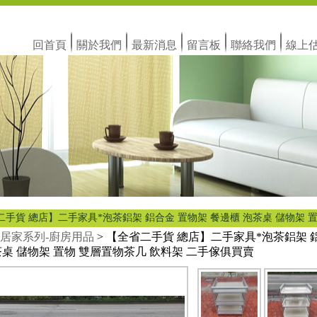
回首頁
關於我們
最新消息
留言板
聯絡我們
線上
二手貨 總店】二手家具*泡茶鋁架 鋁合金 置物架 餐邊櫃 泡茶桌 儲物架 
居家系列-廚房用品
> 【全省二手貨 總店】二手家具*泡茶鋁架 
茶桌 儲物架 置物 雙層置物茶几 飲料架 二手傢俱買賣