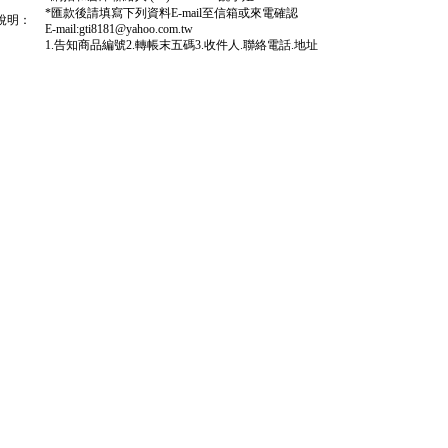
*匯款後請填寫下列資料E-mail至信箱或來電確認
說明：
E-mail:gti8181@yahoo.com.tw
1.告知商品編號2.轉帳末五碼3.收件人.聯絡電話.地址