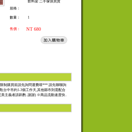
飲料架 二手傢俱買賣
規格：
數量：
1
NT 680
售價：
費有設定限制購買前請先詢問運費唷*** 請先聊聊詢
(台中市約1-3個工作天,其他縣市則需配合
美主義者請斟酌..謝謝) ※商品流動速度快..