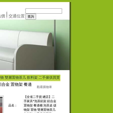
估價
交通位置
置物 雙層置物茶几 飲料架 二手傢俱買賣
鋁合金 置物架 餐邊
觀看購物車
【全省二手貨 總店】二
手家具*泡茶鋁架 鋁合金
品名：
置物架 餐邊櫃 泡茶桌 儲
物架 置物 雙層置物茶几