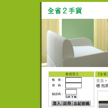
會員登入
【全省
帳 號：
首頁
>
密 碼：
櫃 泡
驗證碼：