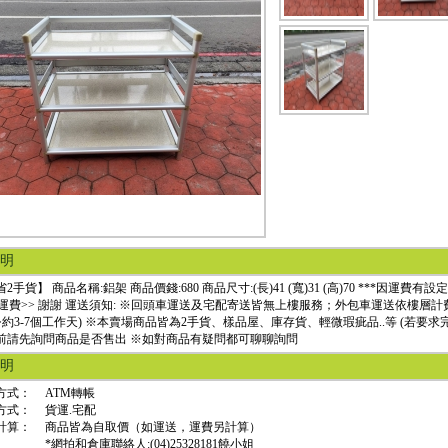
明
2手貨】 商品名稱:鋁架 商品價錢:680 商品尺寸:(長)41 (寬)31 (高)70 ***因運
<運費>> 謝謝 運送須知: ※回頭車運送及宅配寄送皆無上樓服務；外包車運送依樓層計費
~約3-7個工作天) ※本賣場商品皆為2手貨、樣品屋、庫存貨、輕微瑕疵品..等 (若要求完
前請先詢問商品是否售出 ※如對商品有疑問都可聊聊詢問
明
方式：
ATM轉帳
方式：
貨運.宅配
計算：
商品皆為自取價（如運送，運費另計算）
*網拍和倉庫聯絡人:(04)25328181饒小姐