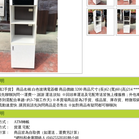
明
2手貨】 商品名稱:白色玻璃電器櫃 商品價錢:3200 商品尺寸:(長)62 (寬)60 (高)2
* 請先聊聊詢問<<運費>> 謝謝 運送須知: ※回頭車運送及宅配寄送皆無上樓服務；外包
市則需配合車趟~約3-7個工作天) ※本賣場商品皆為2手貨、樣品屋、庫存貨、輕微瑕疵品.
流動速度快..購買前請先詢問商品是否售出 ※如對商品有疑問都可聊聊詢
明
方式：
ATM轉帳
方式：
貨運.宅配
計算：
商品皆為自取價（如運送，運費另計算）
*網拍和倉庫聯絡人:(04)25328181饒小姐