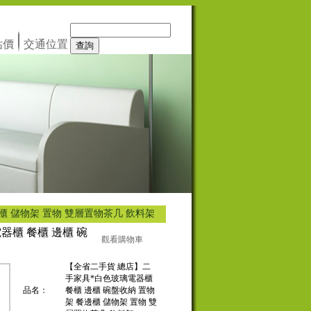
估價
交通位置
櫃 儲物架 置物 雙層置物茶几 飲料架
器櫃 餐櫃 邊櫃 碗
觀看購物車
【全省二手貨 總店】二
手家具*白色玻璃電器櫃
品名：
餐櫃 邊櫃 碗盤收納 置物
架 餐邊櫃 儲物架 置物 雙