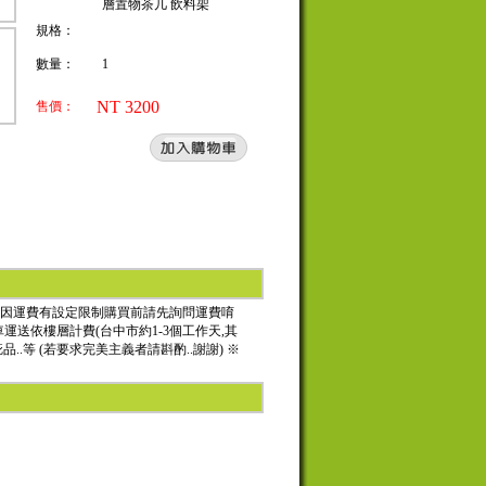
層置物茶几 飲料架
規格：
數量：
1
NT 3200
售價：
14 ***因運費有設定限制購買前請先詢問運費唷
車運送依樓層計費(台中市約1-3個工作天,其
.等 (若要求完美主義者請斟酌..謝謝) ※