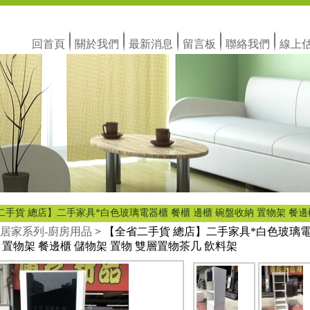
回首頁
關於我們
最新消息
留言板
聯絡我們
線上
二手貨 總店】二手家具*白色玻璃電器櫃 餐櫃 邊櫃 碗盤收納 置物架 餐邊
居家系列-廚房用品
> 【全省二手貨 總店】二手家具*白色玻璃電
 置物架 餐邊櫃 儲物架 置物 雙層置物茶几 飲料架