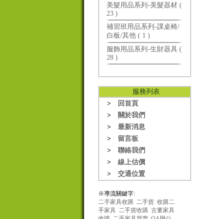
美髮用品系列-美髮器材 (
23 )
補習班用品系列-課桌椅/
白板/其他 ( 1 )
服飾用品系列-生財器具 (
28 )
服務列表
>
回首頁
>
關於我們
>
最新消息
>
留言板
>
聯絡我們
>
線上估價
>
交通位置
※導流關鍵字:
二手家具收購
二手貨
收購二
手家具
二手貨收購
古董家具
收購
二手家具買賣
OA辦公