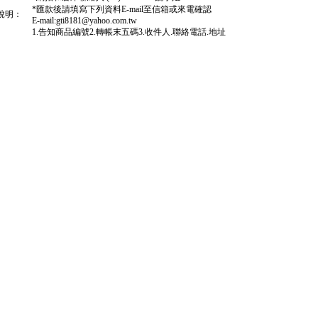
*匯款後請填寫下列資料E-mail至信箱或來電確認
說明：
E-mail:gti8181@yahoo.com.tw
1.告知商品編號2.轉帳末五碼3.收件人.聯絡電話.地址