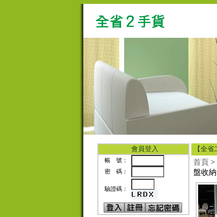
會員登入
【全省
帳 號：
首頁
>
密 碼：
盤收納
驗證碼：