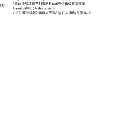
*匯款後請填寫下列資料E-mail至信箱或來電確認
說明：
E-mail:gti8181@yahoo.com.tw
1.告知商品編號2.轉帳末五碼3.收件人.聯絡電話.地址