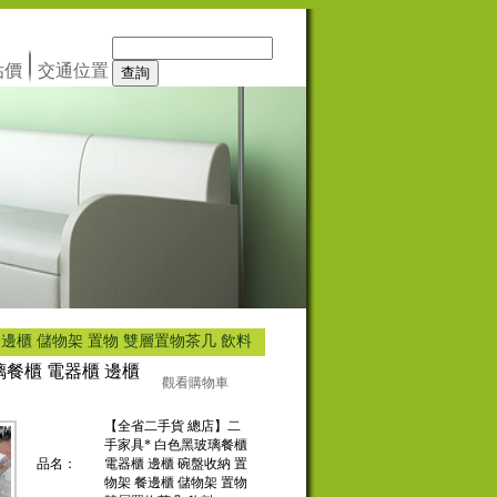
估價
交通位置
邊櫃 儲物架 置物 雙層置物茶几 飲料
璃餐櫃 電器櫃 邊櫃
觀看購物車
【全省二手貨 總店】二
手家具* 白色黑玻璃餐櫃
品名：
電器櫃 邊櫃 碗盤收納 置
物架 餐邊櫃 儲物架 置物