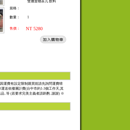
雙層置物茶几 飲料
規格：
數量：
1
NT 5280
售價：
84 ***因運費有設定限制購買前請先詢問運費唷
車運送依樓層計費(台中市約1-3個工作天,其
.等 (若要求完美主義者請斟酌..謝謝) ※