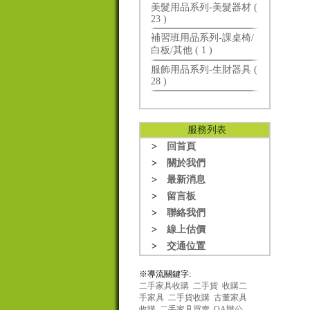
美髮用品系列-美髮器材 (
23 )
補習班用品系列-課桌椅/
白板/其他 ( 1 )
服飾用品系列-生財器具 (
28 )
服務列表
>
回首頁
>
關於我們
>
最新消息
>
留言板
>
聯絡我們
>
線上估價
>
交通位置
※導流關鍵字:
二手家具收購
二手貨
收購二
手家具
二手貨收購
古董家具
收購
二手家具買賣
OA辦公