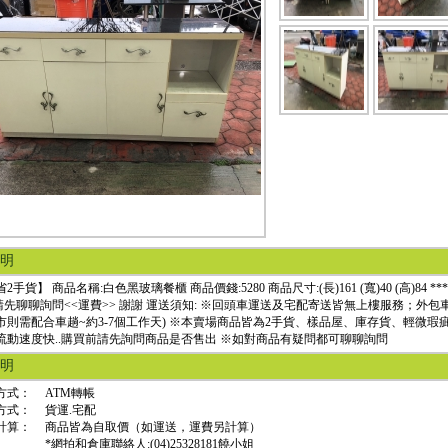
明
2手貨】 商品名稱:白色黑玻璃餐櫃 商品價錢:5280 商品尺寸:(長)161 (寬)40 (高)
* 請先聊聊詢問<<運費>> 謝謝 運送須知: ※回頭車運送及宅配寄送皆無上樓服務；外包
市則需配合車趟~約3-7個工作天) ※本賣場商品皆為2手貨、樣品屋、庫存貨、輕微瑕疵品.
流動速度快..購買前請先詢問商品是否售出 ※如對商品有疑問都可聊聊詢問
明
方式：
ATM轉帳
方式：
貨運.宅配
計算：
商品皆為自取價（如運送，運費另計算）
*網拍和倉庫聯絡人:(04)25328181饒小姐