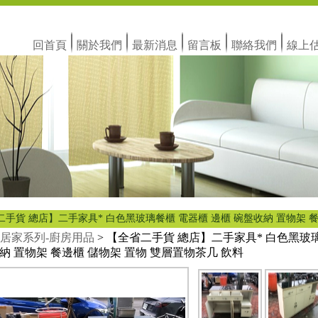
回首頁
關於我們
最新消息
留言板
聯絡我們
線上
二手貨 總店】二手家具* 白色黑玻璃餐櫃 電器櫃 邊櫃 碗盤收納 置物架 餐
居家系列-廚房用品
> 【全省二手貨 總店】二手家具* 白色黑玻
納 置物架 餐邊櫃 儲物架 置物 雙層置物茶几 飲料