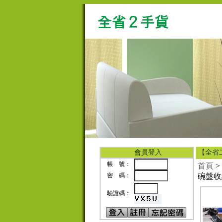
會員登入
【全省
帳 號：
首頁
>
密 碼：
碗盤收
驗證碼：