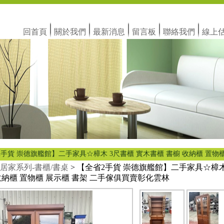
回首頁
關於我們
最新消息
留言板
聯絡我們
線上
2手貨 崇德旗艦館】二手家具☆樟木 3尺書櫃 實木書櫃 書櫥 收納櫃 置物
居家系列-書櫃/書桌
> 【全省2手貨 崇德旗艦館】二手家具☆樟木
收納櫃 置物櫃 展示櫃 書架 二手傢俱買賣彰化雲林