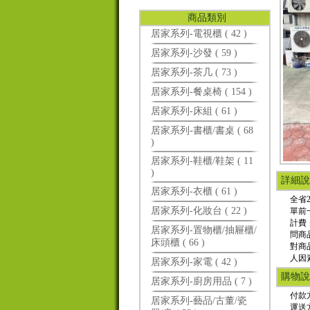
商品類別
居家系列-電視櫃 ( 42 )
居家系列-沙發 ( 59 )
居家系列-茶几 ( 73 )
居家系列-餐桌椅 ( 154 )
居家系列-床組 ( 61 )
居家系列-書櫃/書桌 ( 68
)
居家系列-鞋櫃/鞋架 ( 11
)
詳細說
居家系列-衣櫃 ( 61 )
全省2
居家系列-化妝台 ( 22 )
單前
計費
居家系列-置物櫃/抽屜櫃/
問商
床頭櫃 ( 66 )
對商
人因
居家系列-家電 ( 42 )
購物說
居家系列-廚房用品 ( 7 )
付款
居家系列-藝品/古董/瓷
運送