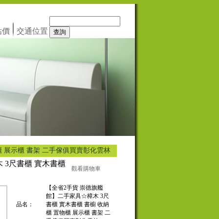
估價
交通位置
櫃 展示櫃 書架 二手傢俱買賣彰化雲林
 3尺書櫃 實木書櫃
觀看購物車
【全省2手貨 崇德旗艦
館】二手家具☆樟木 3尺
品名：
書櫃 實木書櫃 書櫥 收納
櫃 置物櫃 展示櫃 書架 二