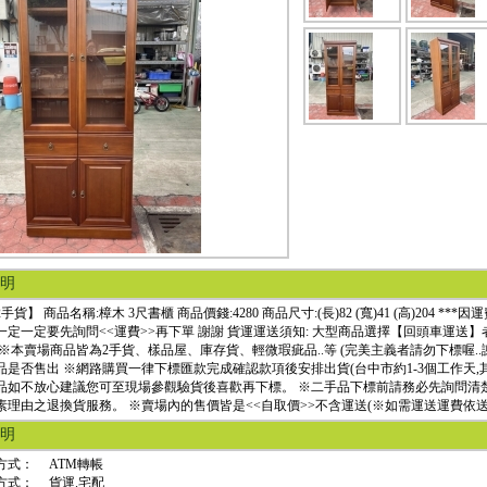
明
手貨】 商品名稱:樟木 3尺書櫃 商品價錢:4280 商品尺寸:(長)82 (寬)41 (高)204 
一定一定要先詢問<<運費>>再下單 謝謝 貨運運送須知: 大型商品選擇【回頭車運
 ※本賣場商品皆為2手貨、樣品屋、庫存貨、輕微瑕疵品..等 (完美主義者請勿下標喔..
品是否售出 ※網路購買一律下標匯款完成確認款項後安排出貨(台中市約1-3個工作天,其
品如不放心建議您可至現場參觀驗貨後喜歡再下標。 ※二手品下標前請務必先詢問清
素理由之退換貨服務。 ※賣場內的售價皆是<<自取價>>不含運送(※如需運送運費依送
明
方式：
ATM轉帳
方式：
貨運.宅配