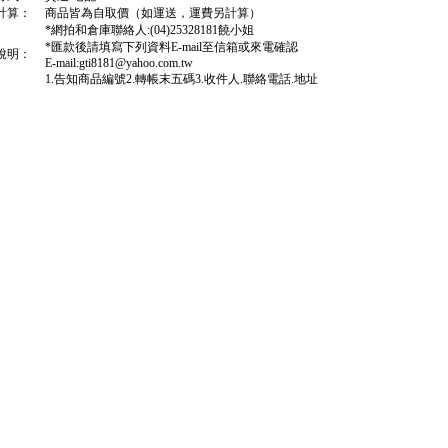
計算：
商品皆為自取價（如運送，運費另計算）
*網拍和倉庫聯絡人:(04)25328181饒小姐
*匯款後請填寫下列資料E-mail至信箱或來電確認
說明：
E-mail:gti8181@yahoo.com.tw
1.告知商品編號2.轉帳末五碼3.收件人.聯絡電話.地址