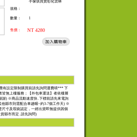
手傢俱買賣彰化雲林
規格：
數量：
1
NT 4280
售價：
***因運費有設定限制購買前請先詢問運費唷*** 下
送】者皆無上樓服務；【外包車運送】者依樓層
謝謝) ※商品流動速度快..下標前請先來電詢
他縣市則需配合車趟喔~約3-7個工作天) ※
楚尺寸及瑕疵認定，一經出貨即無提供因個
貨縣市而定..請先詢問)