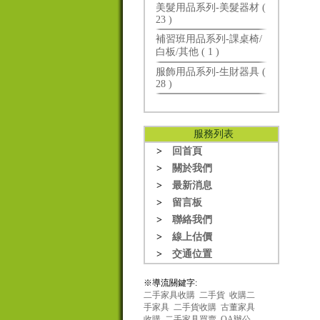
美髮用品系列-美髮器材 (
23 )
補習班用品系列-課桌椅/
白板/其他 ( 1 )
服飾用品系列-生財器具 (
28 )
服務列表
>
回首頁
>
關於我們
>
最新消息
>
留言板
>
聯絡我們
>
線上估價
>
交通位置
※導流關鍵字:
二手家具收購
二手貨
收購二
手家具
二手貨收購
古董家具
收購
二手家具買賣
OA辦公