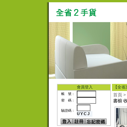
會員登入
【全省
帳 號：
首頁
>
密 碼：
書櫥 
驗證碼：